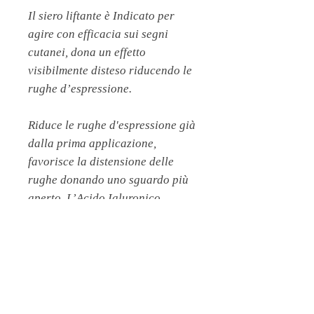
Il siero liftante è Indicato per
agire con efficacia sui segni
cutanei, dona un effetto
visibilmente disteso riducendo le
rughe d’espressione.
Riduce le rughe d'espressione già
dalla prima applicazione,
favorisce la distensione delle
rughe donando uno sguardo più
aperto. L’Acido Ialuronico
penetra in profondità
distendendo e rimpolpando la
ruga.
CONSIGLI D’USO:
applicare
mattina e sera sulla pelle del viso