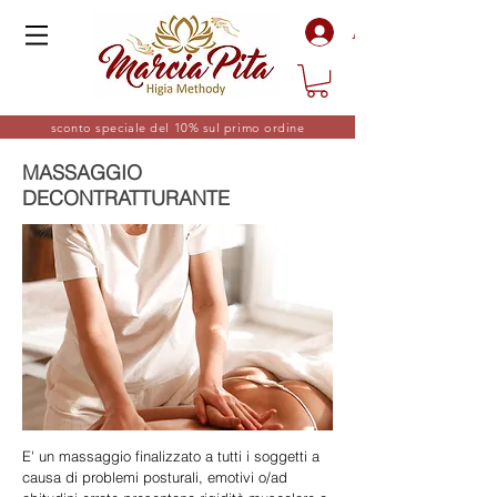
Accedi
sconto speciale del 10% sul primo ordine
MASSAGGIO
DECONTRATTURANTE
E' un massaggio finalizzato a tutti i soggetti a
causa di problemi posturali, emotivi o/ad