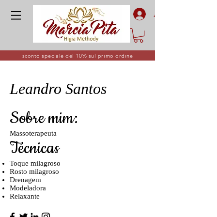
Accedi
sconto speciale del 10% sul primo ordine
Leandro Santos
Sobre mim:
Massoterapeuta
Técnicas
Toque milagroso
Rosto milagroso
Drenagem
Modeladora
Relaxante