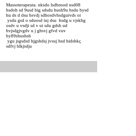
Massoterapeuta. nksdo lsdbnsod nsd08
hsdoh sd 9usd big sdsdu hush9u hsdu bysd
hu ds d dsu hsvdj sdhosdvhsdguivds oi
ysdu gsd o sduosd iuj dsu hsdg u vjskhg
osdv u vsdji sd v ui sdu gdsb ud
hvjsdgjvgdv u j ghsvj gfvd vuv
by89shushsh
ygu jsgsdsd hjgshdsj jvsuj hsd hidshkç
sdfvj hlkjsdju
Local de Atendimento
Espaço Julia Zen
Rua Coronel Lustosa, 1627. CEP:
85015-
340
Guarapuava
PR / Brasil